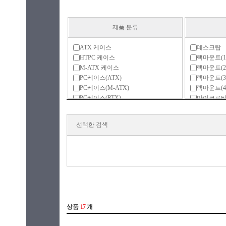
제품 분류
ATX 케이스
데스크탑
HTPC 케이스
랙마운트(1
M-ATX 케이스
랙마운트(2
PC케이스(ATX)
랙마운트(3
PC케이스(M-ATX)
랙마운트(4
PC케이스(RTX)
마이크로
RTX 케이스
미니ITX(
랙마운트
미니타워
선택한 검색
모니터 일체형
미니타워(L
미니ITX
미들타워
액세서리
빅타워
튜닝 케이스
슬림(LP)
슬림(일반)