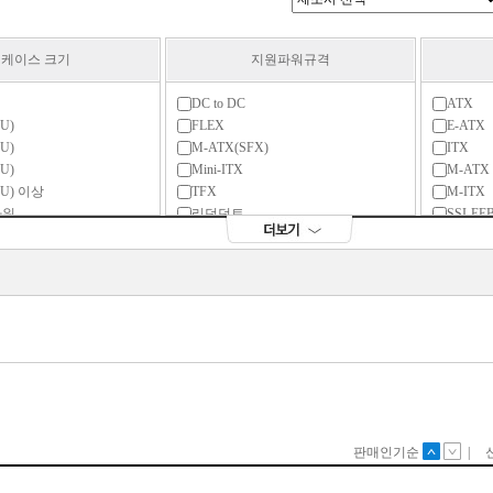
케이스 크기
지원파워규격
DC to DC
ATX
U)
FLEX
E-ATX
U)
M-ATX(SFX)
ITX
U)
Mini-ITX
M-ATX
U) 이상
TFX
M-ITX
타워
리던던트
SSI-EE
리틀밸리)
표준-ATX
P)