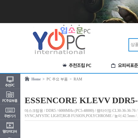
Home >
PC 주요 부품
> RAM
ESSENCORE KLEVV DDR5-6
데스크탑용 / DDR5 / 6000MHz (PC5-48000) / 램타이밍:CL30-36-36-
SYNC,MYSTIC LIGHT,RGB FUSION,POLYCHROME / 높이:42.5